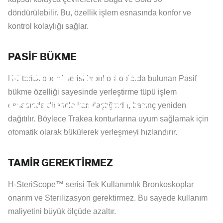
döndürülebilir. Bu, özellik işlem esnasında konfor ve
kontrol kolaylığı sağlar.
WATHIN
PASİF BÜKME
H-SteriScope
H-SteriScope™ serisi bronkoskoplarda bulunan Pasif
bükme özelliği sayesinde yerleştirme tüpü işlem
Bronkoskoplar
esnasında dirençle karşılaştığında, basınç yeniden
dağıtılır. Böylece Trakea konturlarına uyum sağlamak için
otomatik olarak bükülerek yerleşmeyi hızlandırır.
Tek Kullanımlık Flexible Video Bronkoskop Serisi
TAMİR GEREKTİRMEZ
H-SteriScope™ serisi Tek Kullanımlık Bronkoskoplar
onarım ve Sterilizasyon gerektirmez. Bu sayede kullanım
maliyetini büyük ölçüde azaltır.