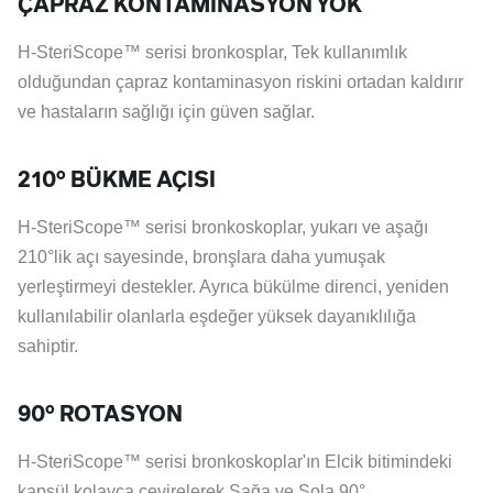
ÇAPRAZ KONTAMİNASYON YOK
H-SteriScope™ serisi bronkosplar, Tek kullanımlık
olduğundan çapraz kontaminasyon riskini ortadan kaldırır
ve hastaların sağlığı için güven sağlar.
210° BÜKME AÇISI
H-SteriScope™ serisi bronkoskoplar, yukarı ve aşağı
210°lik açı sayesinde, bronşlara daha yumuşak
yerleştirmeyi destekler. Ayrıca bükülme direnci, yeniden
kullanılabilir olanlarla eşdeğer yüksek dayanıklılığa
sahiptir.
90° ROTASYON
H-SteriScope™ serisi bronkoskoplar'ın Elcik bitimindeki
kapsül kolayca çevirelerek Sağa ve Sola 90°